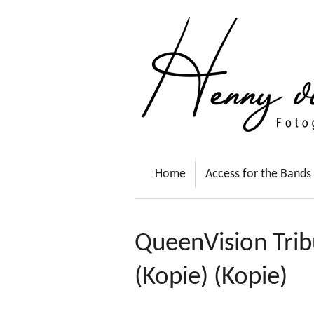
Ga
direct
naar
de
hoofdinhoud
Home
Access for the Bands
QueenVision Trib
(Kopie) (Kopie)