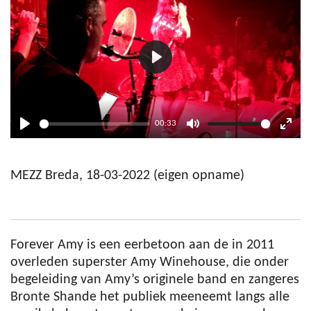
P
l
a
00:33
y
P
M
E
l
u
n
MEZZ Breda, 18-03-2022 (eigen opname)
a
t
t
y
e
e
r
f
Forever Amy is een eerbetoon aan de in 2011
u
overleden superster Amy Winehouse, die onder
l
begeleiding van Amy’s originele band en zangeres
l
Bronte Shande het publiek
meeneemt langs alle
s