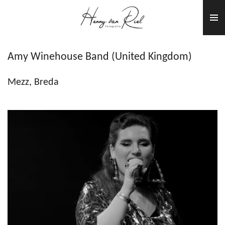
Ga
direct
naar
de
Amy Winehouse Band (
United Kingdom
)
hoofdinhoud
Mezz, Breda